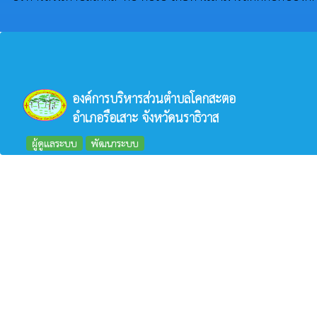
องค์การบริหารส่วนตำบลโคกสะตอ
อำเภอรือเสาะ จังหวัดนราธิวาส
ผู้ดูแลระบบ
พัฒนาระบบ